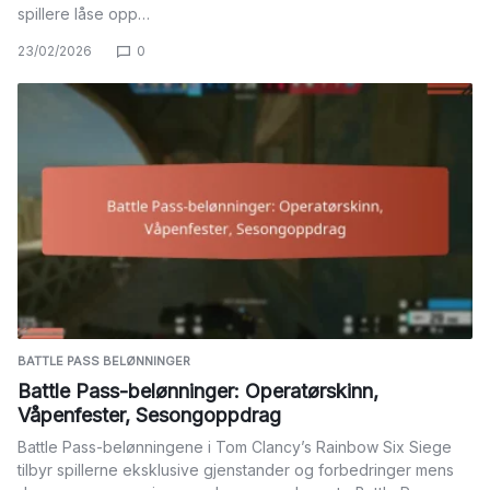
spillere låse opp…
23/02/2026
0
BATTLE PASS BELØNNINGER
Battle Pass-belønninger: Operatørskinn,
Våpenfester, Sesongoppdrag
Battle Pass-belønningene i Tom Clancy’s Rainbow Six Siege
tilbyr spillerne eksklusive gjenstander og forbedringer mens