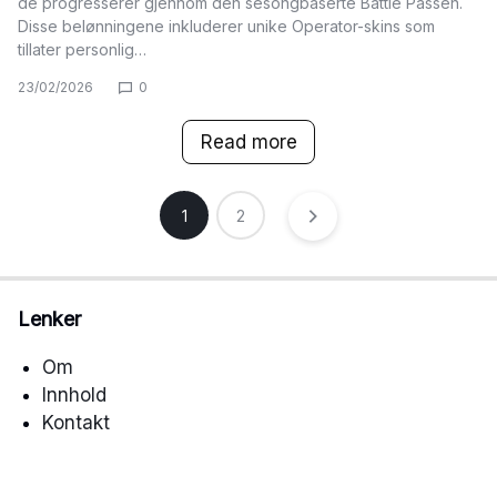
de progresserer gjennom den sesongbaserte Battle Passen.
Disse belønningene inkluderer unike Operator-skins som
tillater personlig…
23/02/2026
0
Read more
Posts
1
2
pagination
Lenker
Om
Innhold
Kontakt