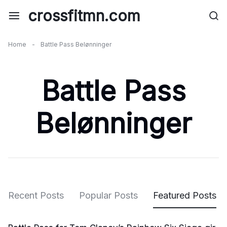
Skip
crossfitmn.com
to
content
Home
-
Battle Pass Belønninger
Battle Pass
Belønninger
Recent Posts
Popular Posts
Featured Posts