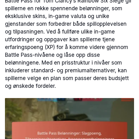
Battle Pass for Tom Clancy’s Rainbow Six Siege gir
spillerne en rekke spennende belønninger, som
eksklusive skins, in-game valuta og unike
gjenstander som forbedrer både spillopplevelsen
og tilpasningen. Ved å fullføre ulike in-game
utfordringer og oppgaver kan spillerne tjene
erfaringspoeng (XP) for å komme videre gjennom
Battle Pass-nivåene og låse opp disse
belønningene. Med en prisstruktur i nivåer som
inkluderer standard- og premiumalternativer, kan
spillerne velge en plan som passer deres budsjett
og ønskede fordeler.