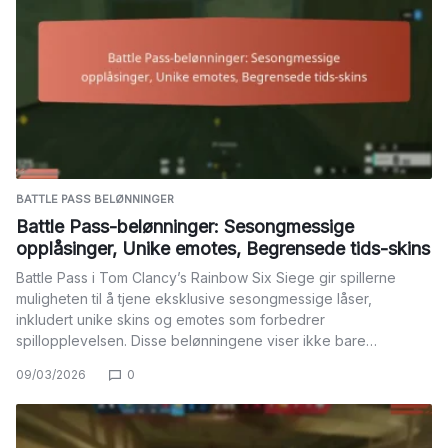
BATTLE PASS BELØNNINGER
Battle Pass-belønninger: Sesongmessige
opplåsinger, Unike emotes, Begrensede tids-skins
Battle Pass i Tom Clancy’s Rainbow Six Siege gir spillerne
muligheten til å tjene eksklusive sesongmessige låser,
inkludert unike skins og emotes som forbedrer
spillopplevelsen. Disse belønningene viser ikke bare…
09/03/2026
0